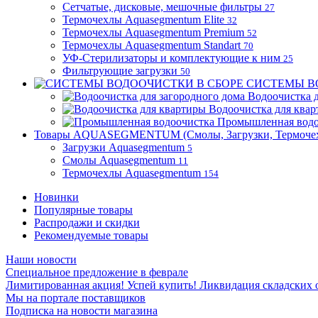
Сетчатые, дисковые, мешочные фильтры
27
Термочехлы Aquasegmentum Elite
32
Термочехлы Aquasegmentum Premium
52
Термочехлы Aquasegmentum Standart
70
УФ-Стерилизаторы и комплектующие к ним
25
Фильтрующие загрузки
50
СИСТЕМЫ В
Водоочистка д
Водоочистка для ква
Промышленная водо
Товары AQUASEGMENTUM (Смолы, Загрузки, Термоче
Загрузки Aquasegmentum
5
Смолы Aquasegmentum
11
Термочехлы Aquasegmentum
154
Новинки
Популярные товары
Распродажи и скидки
Рекомендуемые товары
Наши новости
Специальное предложение в феврале
Лимитированная акция! Успей купить! Ликвидация складских о
Мы на портале поставщиков
Подписка на новости магазина