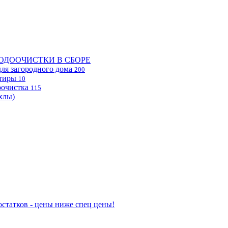
ОДООЧИСТКИ В СБОРЕ
ля загородного дома
200
ртиры
10
очистка
115
хлы)
статков - цены ниже спец цены!