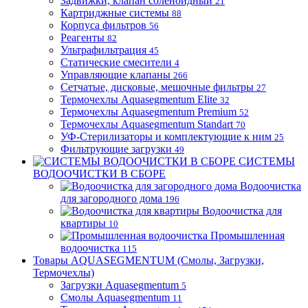
Задвижки, клапан соленоидный
21
Картриджные системы
88
Корпуса фильтров
56
Реагенты
82
Ультрафильтрация
45
Статические смесители
4
Управляющие клапаны
266
Сетчатые, дисковые, мешочные фильтры
27
Термочехлы Aquasegmentum Elite
32
Термочехлы Aquasegmentum Premium
52
Термочехлы Aquasegmentum Standart
70
УФ-Стерилизаторы и комплектующие к ним
25
Фильтрующие загрузки
49
СИСТЕМЫ
ВОДООЧИСТКИ В СБОРЕ
Водоочистка
для загородного дома
196
Водоочистка для
квартиры
10
Промышленная
водоочистка
115
Товары AQUASEGMENTUM (Смолы, Загрузки,
Термочехлы)
Загрузки Aquasegmentum
5
Смолы Aquasegmentum
11