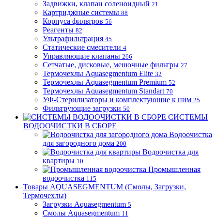
Задвижки, клапан соленоидный
21
Картриджные системы
88
Корпуса фильтров
56
Реагенты
82
Ультрафильтрация
45
Статические смесители
4
Управляющие клапаны
266
Сетчатые, дисковые, мешочные фильтры
27
Термочехлы Aquasegmentum Elite
32
Термочехлы Aquasegmentum Premium
52
Термочехлы Aquasegmentum Standart
70
УФ-Стерилизаторы и комплектующие к ним
25
Фильтрующие загрузки
50
СИСТЕМЫ
ВОДООЧИСТКИ В СБОРЕ
Водоочистка
для загородного дома
200
Водоочистка для
квартиры
10
Промышленная
водоочистка
115
Товары AQUASEGMENTUM (Смолы, Загрузки,
Термочехлы)
Загрузки Aquasegmentum
5
Смолы Aquasegmentum
11