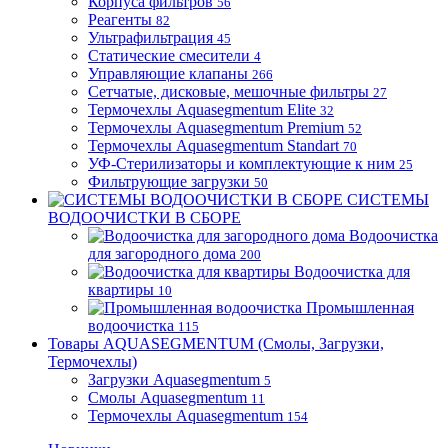
Корпуса фильтров
56
Реагенты
82
Ультрафильтрация
45
Статические смесители
4
Управляющие клапаны
266
Сетчатые, дисковые, мешочные фильтры
27
Термочехлы Aquasegmentum Elite
32
Термочехлы Aquasegmentum Premium
52
Термочехлы Aquasegmentum Standart
70
УФ-Стерилизаторы и комплектующие к ним
25
Фильтрующие загрузки
50
СИСТЕМЫ
ВОДООЧИСТКИ В СБОРЕ
Водоочистка
для загородного дома
200
Водоочистка для
квартиры
10
Промышленная
водоочистка
115
Товары AQUASEGMENTUM (Смолы, Загрузки,
Термочехлы)
Загрузки Aquasegmentum
5
Смолы Aquasegmentum
11
Термочехлы Aquasegmentum
154