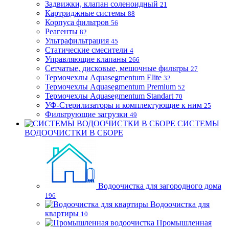
Задвижки, клапан соленоидный
21
Картриджные системы
88
Корпуса фильтров
56
Реагенты
82
Ультрафильтрация
45
Статические смесители
4
Управляющие клапаны
266
Сетчатые, дисковые, мешочные фильтры
27
Термочехлы Aquasegmentum Elite
32
Термочехлы Aquasegmentum Premium
52
Термочехлы Aquasegmentum Standart
70
УФ-Стерилизаторы и комплектующие к ним
25
Фильтрующие загрузки
49
СИСТЕМЫ
ВОДООЧИСТКИ В СБОРЕ
Водоочистка для загородного дома
196
Водоочистка для
квартиры
10
Промышленная