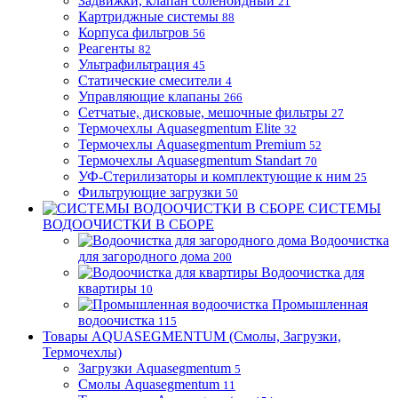
Задвижки, клапан соленоидный
21
Картриджные системы
88
Корпуса фильтров
56
Реагенты
82
Ультрафильтрация
45
Статические смесители
4
Управляющие клапаны
266
Сетчатые, дисковые, мешочные фильтры
27
Термочехлы Aquasegmentum Elite
32
Термочехлы Aquasegmentum Premium
52
Термочехлы Aquasegmentum Standart
70
УФ-Стерилизаторы и комплектующие к ним
25
Фильтрующие загрузки
50
СИСТЕМЫ
ВОДООЧИСТКИ В СБОРЕ
Водоочистка
для загородного дома
200
Водоочистка для
квартиры
10
Промышленная
водоочистка
115
Товары AQUASEGMENTUM (Смолы, Загрузки,
Термочехлы)
Загрузки Aquasegmentum
5
Смолы Aquasegmentum
11