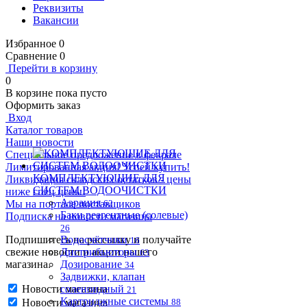
Реквизиты
Вакансии
Избранное
0
Сравнение
0
Перейти в корзину
0
В корзине
пока пусто
Оформить заказ
Вход
Каталог товаров
Наши новости
Специальное предложение в феврале
Лимитированная акция! Успей купить!
КОМПЛЕКТУЮЩИЕ ДЛЯ
Ликвидация складских остатков - цены
СИСТЕМ ВОДООЧИСТКИ
ниже спец цены!
Аэрация
Мы на портале поставщиков
62
Баки реагентные (солевые)
Подписка на новости магазина
26
Подпишитесь на рассылку и получайте
Водосчётчики
16
свежие новости и акции нашего
Дистрибьюторы
63
магазина.
Дозирование
34
Задвижки, клапан
Новости магазина
соленоидный
21
Картриджные системы
Новости магазина
88