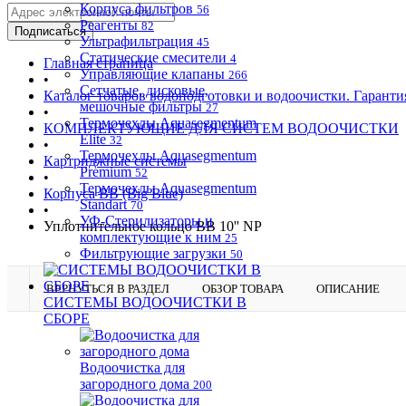
Корпуса фильтров
56
Реагенты
82
Ультрафильтрация
45
Статические смесители
4
Главная страница
Управляющие клапаны
266
•
Сетчатые, дисковые,
Каталог товаров водоподготовки и водоочистки. Гаранти
мешочные фильтры
27
•
Термочехлы Aquasegmentum
КОМПЛЕКТУЮЩИЕ ДЛЯ СИСТЕМ ВОДООЧИСТКИ
Elite
32
•
Термочехлы Aquasegmentum
Картриджные системы
Premium
52
•
Термочехлы Aquasegmentum
Корпуса BB (Big Blue)
Standart
70
•
УФ-Стерилизаторы и
Уплотнительное кольцо ВВ 10'' NP
комплектующие к ним
25
Фильтрующие загрузки
50
ВЕРНУТЬСЯ В РАЗДЕЛ
ОБЗОР ТОВАРА
ОПИСАНИЕ
СИСТЕМЫ ВОДООЧИСТКИ В
СБОРЕ
Водоочистка для
загородного дома
200