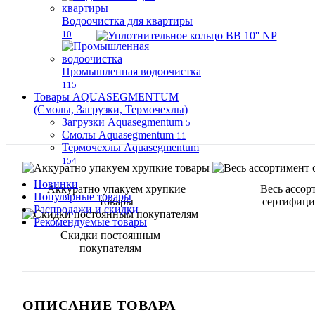
Водоочистка для квартиры
10
Промышленная водоочистка
115
Товары AQUASEGMENTUM
(Смолы, Загрузки, Термочехлы)
Загрузки Aquasegmentum
5
Смолы Aquasegmentum
11
Термочехлы Aquasegmentum
154
Новинки
Аккуратно упакуем хрупкие
Весь ассор
Популярные товары
товары
сертифици
Распродажи и скидки
Рекомендуемые товары
Скидки постоянным
покупателям
ОПИСАНИЕ ТОВАРА