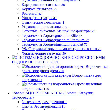
Задвижки, клапан соленоидный
21
Картриджные системы
88
Корпуса фильтров
56
Реагенты
82
Ультрафильтрация
45
Статические смесители
4
Управляющие клапаны
266
Сетчатые, дисковые, мешочные фильтры
27
Термочехлы Aquasegmentum Elite
32
Термочехлы Aquasegmentum Premium
52
Термочехлы Aquasegmentum Standart
70
УФ-Стерилизаторы и комплектующие к ним
25
Фильтрующие загрузки
50
СИСТЕМЫ
ВОДООЧИСТКИ В СБОРЕ
Водоочистка
для загородного дома
200
Водоочистка для
квартиры
10
Промышленная
водоочистка
115
Товары AQUASEGMENTUM (Смолы, Загрузки,
Термочехлы)
Загрузки Aquasegmentum
5
Смолы Aquasegmentum
11