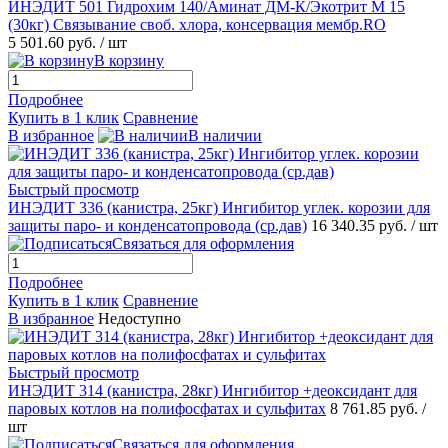
ИНЭДИТ 501 Гидрохим 140/Аминат ДМ-К/Экотрит М 15
(30кг) Связывание своб. хлора, консервация мембр.RO
5 501.60 руб.
/ шт
В корзину
Подробнее
Купить в 1 клик
Сравнение
В избранное
В наличии
Быстрый просмотр
ИНЭДИТ 336 (канистра, 25кг) Ингибитор углек. корозии для
защиты паро- и конденсатопровода (ср.дав)
16 340.35 руб.
/ шт
Связаться для оформления
Подробнее
Купить в 1 клик
Сравнение
В избранное
Недоступно
Быстрый просмотр
ИНЭДИТ 314 (канистра, 28кг) Ингибитор +деоксидант для
паровых котлов на полифосфатах и сульфитах
8 761.85 руб.
/
шт
Связаться для оформления