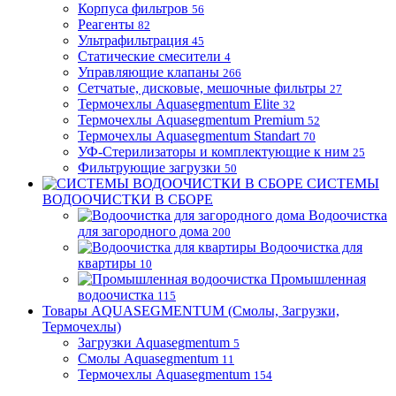
Корпуса фильтров
56
Реагенты
82
Ультрафильтрация
45
Статические смесители
4
Управляющие клапаны
266
Сетчатые, дисковые, мешочные фильтры
27
Термочехлы Aquasegmentum Elite
32
Термочехлы Aquasegmentum Premium
52
Термочехлы Aquasegmentum Standart
70
УФ-Стерилизаторы и комплектующие к ним
25
Фильтрующие загрузки
50
СИСТЕМЫ
ВОДООЧИСТКИ В СБОРЕ
Водоочистка
для загородного дома
200
Водоочистка для
квартиры
10
Промышленная
водоочистка
115
Товары AQUASEGMENTUM (Смолы, Загрузки,
Термочехлы)
Загрузки Aquasegmentum
5
Смолы Aquasegmentum
11
Термочехлы Aquasegmentum
154