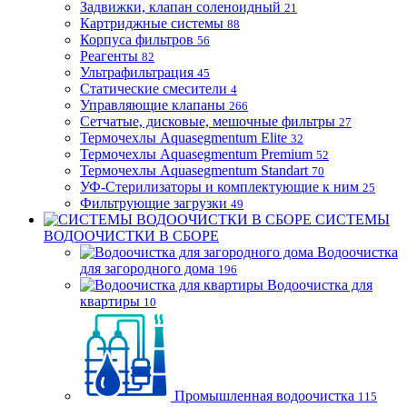
Задвижки, клапан соленоидный
21
Картриджные системы
88
Корпуса фильтров
56
Реагенты
82
Ультрафильтрация
45
Статические смесители
4
Управляющие клапаны
266
Сетчатые, дисковые, мешочные фильтры
27
Термочехлы Aquasegmentum Elite
32
Термочехлы Aquasegmentum Premium
52
Термочехлы Aquasegmentum Standart
70
УФ-Стерилизаторы и комплектующие к ним
25
Фильтрующие загрузки
49
СИСТЕМЫ
ВОДООЧИСТКИ В СБОРЕ
Водоочистка
для загородного дома
196
Водоочистка для
квартиры
10
Промышленная водоочистка
115