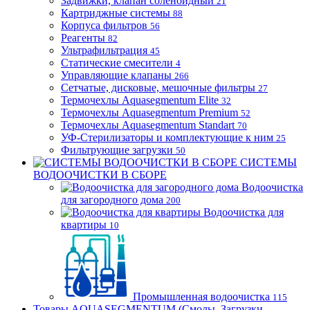
Задвижки, клапан соленоидный
21
Картриджные системы
88
Корпуса фильтров
56
Реагенты
82
Ультрафильтрация
45
Статические смесители
4
Управляющие клапаны
266
Сетчатые, дисковые, мешочные фильтры
27
Термочехлы Aquasegmentum Elite
32
Термочехлы Aquasegmentum Premium
52
Термочехлы Aquasegmentum Standart
70
УФ-Стерилизаторы и комплектующие к ним
25
Фильтрующие загрузки
50
СИСТЕМЫ
ВОДООЧИСТКИ В СБОРЕ
Водоочистка
для загородного дома
200
Водоочистка для
квартиры
10
Промышленная водоочистка
115
Товары AQUASEGMENTUM (Смолы, Загрузки,