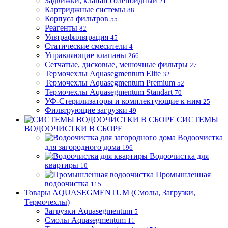
Задвижки, клапан соленоидный
21
Картриджные системы
88
Корпуса фильтров
55
Реагенты
82
Ультрафильтрация
45
Статические смесители
4
Управляющие клапаны
266
Сетчатые, дисковые, мешочные фильтры
27
Термочехлы Aquasegmentum Elite
32
Термочехлы Aquasegmentum Premium
52
Термочехлы Aquasegmentum Standart
70
УФ-Стерилизаторы и комплектующие к ним
25
Фильтрующие загрузки
49
СИСТЕМЫ
ВОДООЧИСТКИ В СБОРЕ
Водоочистка
для загородного дома
196
Водоочистка для
квартиры
10
Промышленная
водоочистка
115
Товары AQUASEGMENTUM (Смолы, Загрузки,
Термочехлы)
Загрузки Aquasegmentum
5
Смолы Aquasegmentum
11