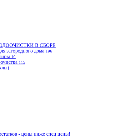
ОДООЧИСТКИ В СБОРЕ
ля загородного дома
196
ртиры
10
очистка
115
хлы)
статков - цены ниже спец цены!