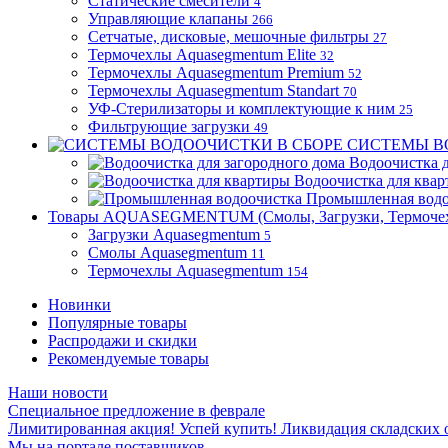
Статические смесители
4
Управляющие клапаны
266
Сетчатые, дисковые, мешочные фильтры
27
Термочехлы Aquasegmentum Elite
32
Термочехлы Aquasegmentum Premium
52
Термочехлы Aquasegmentum Standart
70
УФ-Стерилизаторы и комплектующие к ним
25
Фильтрующие загрузки
49
СИСТЕМЫ В
Водоочистка д
Водоочистка для ква
Промышленная водо
Товары AQUASEGMENTUM (Смолы, Загрузки, Термоче
Загрузки Aquasegmentum
5
Смолы Aquasegmentum
11
Термочехлы Aquasegmentum
154
Новинки
Популярные товары
Распродажи и скидки
Рекомендуемые товары
Наши новости
Специальное предложение в феврале
Лимитированная акция! Успей купить! Ликвидация складских о
Мы на портале поставщиков