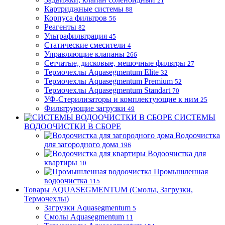
21
Картриджные системы
88
Корпуса фильтров
56
Реагенты
82
Ультрафильтрация
45
Статические смесители
4
Управляющие клапаны
266
Сетчатые, дисковые, мешочные фильтры
27
Термочехлы Aquasegmentum Elite
32
Термочехлы Aquasegmentum Premium
52
Термочехлы Aquasegmentum Standart
70
УФ-Стерилизаторы и комплектующие к ним
25
Фильтрующие загрузки
49
СИСТЕМЫ
ВОДООЧИСТКИ В СБОРЕ
Водоочистка
для загородного дома
196
Водоочистка для
квартиры
10
Промышленная
водоочистка
115
Товары AQUASEGMENTUM (Смолы, Загрузки,
Термочехлы)
Загрузки Aquasegmentum
5
Смолы Aquasegmentum
11