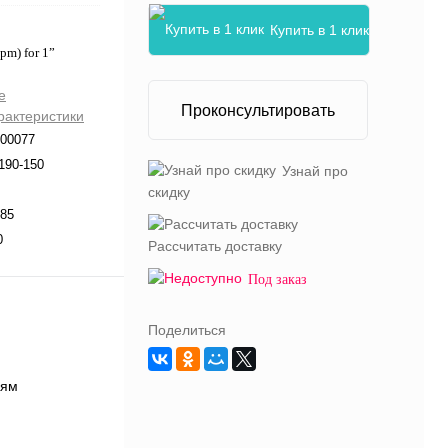
Купить в 1 клик
pm) for 1”
е
Проконсультировать
рактеристики
000077
190-150
Узнай про
скидку
085
0
Рассчитать доставку
Под заказ
Поделиться