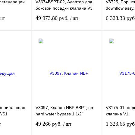
регенерации
V3674BSPT-02, Адаптер для
V3725, Поршен
боковой посадки клапана V3
downflow assy.
49 973.80 руб.
6 328.33 ру
 шт
/ шт
ться для оформления
Связаться для оформления
Свя
Сравнение
Купить в 1 клик
Сравнение
Купить в 1 кл
Под заказ
В избранное
Под заказ
В избранное
 понижающая
V3097, Клапан NBP BSPT, no
V3175-01, пе
 WS1
hard water bypass 1 1/2”
клапана V1
49 266 руб.
1 323.65 ру
т
/ шт