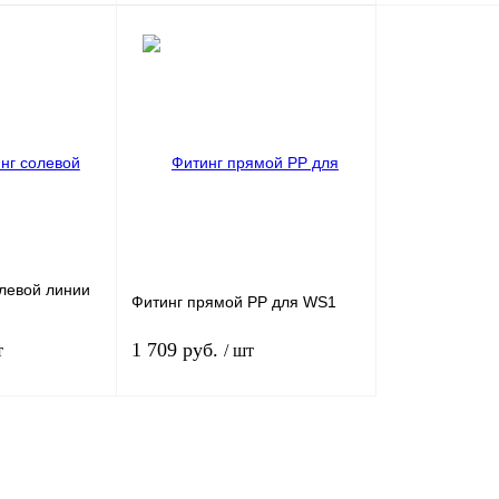
ться для оформления
Связаться для оформления
Сравнение
Купить в 1 клик
Сравнение
Купить в 1 кл
Под заказ
В избранное
Под заказ
В избранное
олевой линии
Фитинг прямой РР для WS1
1 709 руб.
т
/ шт
ться для оформления
В корзину