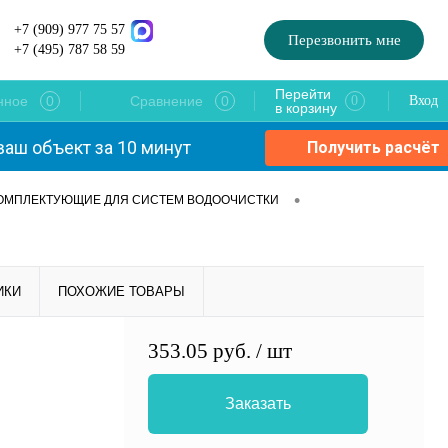
+7 (909) 977 75 57
Перезвонить мне
+7 (495) 787 58 59
Перейти
0
0
нное
Сравнение
0
Вход
в корзину
ваш объект за 10 минут
Получить расчёт
•
ОМПЛЕКТУЮЩИЕ ДЛЯ СИСТЕМ ВОДООЧИСТКИ
ИКИ
ПОХОЖИЕ ТОВАРЫ
353.05 руб.
/ шт
Заказать