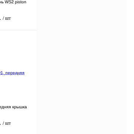
ь WS2 piston
б.
/ шт
заться для оформления
ик
Сравнение
Под заказ
редняя крышка
б.
/ шт