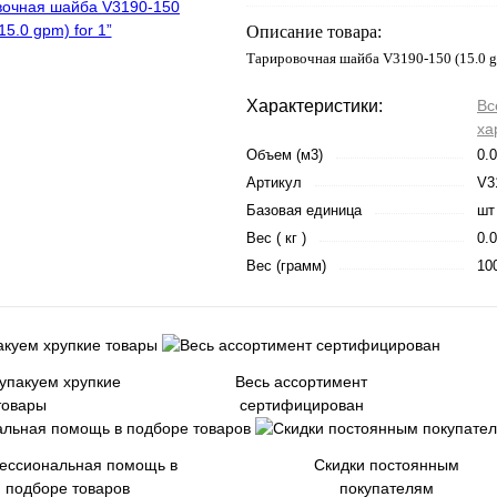
Описание товара:
Тарировочная шайба V3190-150 (15.0 g
Характеристики:
Вс
ха
Объем (м3)
0.
Артикул
V3
Базовая единица
шт
Вес ( кг )
0.
Вес (грамм)
10
 упакуем хрупкие
Весь ассортимент
товары
сертифицирован
ессиональная помощь в
Скидки постоянным
подборе товаров
покупателям