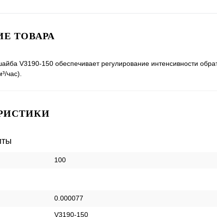
Е ТОВАРА
айба V3190-150 обеспечивает регулирование интенсивности обра
³/час).
РИСТИКИ
иты
100
0.000077
V3190-150