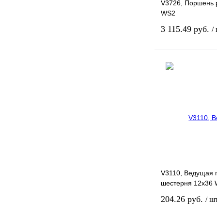
V3726, Поршень 
WS2
3 115.49 руб.
/
Связа
Купить в 1 клик
В избранное
V3110, Ведущая
шестерня 12х36
204.26 руб.
/ ш