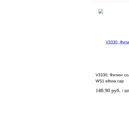
Связа
Купить в 1 клик
В избранное
V3330, Фитинг с
WS1 elbow cap
148.90 руб.
/ ш
Связа