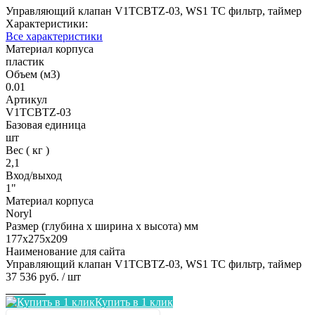
Управляющий клапан V1TCBTZ-03, WS1 TC фильтр, таймер
Характеристики:
Все характеристики
Материал корпуса
пластик
Объем (м3)
0.01
Артикул
V1TCBTZ-03
Базовая единица
шт
Вес ( кг )
2,1
Вход/выход
1"
Материал корпуса
Noryl
Размер (глубина х ширина х высота) мм
177х275х209
Наименование для сайта
Управляющий клапан V1TCBTZ-03, WS1 TC фильтр, таймер
37 536 руб.
/ шт
Заказать
Купить в 1 клик