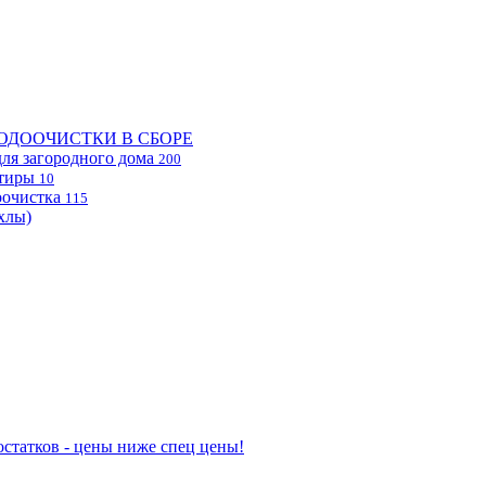
ОДООЧИСТКИ В СБОРЕ
ля загородного дома
200
ртиры
10
очистка
115
хлы)
статков - цены ниже спец цены!