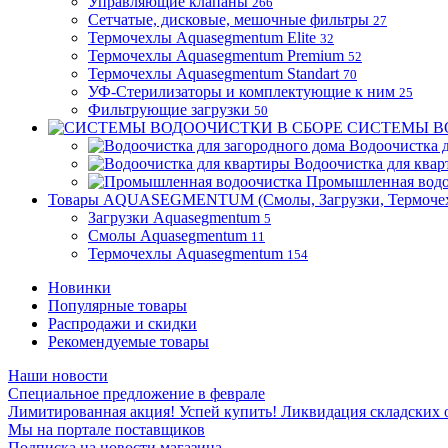
Управляющие клапаны
266
Сетчатые, дисковые, мешочные фильтры
27
Термочехлы Aquasegmentum Elite
32
Термочехлы Aquasegmentum Premium
52
Термочехлы Aquasegmentum Standart
70
УФ-Стерилизаторы и комплектующие к ним
25
Фильтрующие загрузки
50
СИСТЕМЫ В
Водоочистка д
Водоочистка для ква
Промышленная водо
Товары AQUASEGMENTUM (Смолы, Загрузки, Термоче
Загрузки Aquasegmentum
5
Смолы Aquasegmentum
11
Термочехлы Aquasegmentum
154
Новинки
Популярные товары
Распродажи и скидки
Рекомендуемые товары
Наши новости
Специальное предложение в феврале
Лимитированная акция! Успей купить! Ликвидация складских о
Мы на портале поставщиков
Подписка на новости магазина