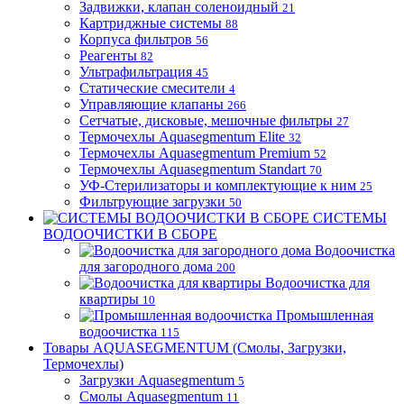
Задвижки, клапан соленоидный
21
Картриджные системы
88
Корпуса фильтров
56
Реагенты
82
Ультрафильтрация
45
Статические смесители
4
Управляющие клапаны
266
Сетчатые, дисковые, мешочные фильтры
27
Термочехлы Aquasegmentum Elite
32
Термочехлы Aquasegmentum Premium
52
Термочехлы Aquasegmentum Standart
70
УФ-Стерилизаторы и комплектующие к ним
25
Фильтрующие загрузки
50
СИСТЕМЫ
ВОДООЧИСТКИ В СБОРЕ
Водоочистка
для загородного дома
200
Водоочистка для
квартиры
10
Промышленная
водоочистка
115
Товары AQUASEGMENTUM (Смолы, Загрузки,
Термочехлы)
Загрузки Aquasegmentum
5
Смолы Aquasegmentum
11