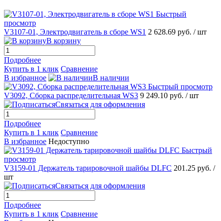
Быстрый
просмотр
V3107-01, Электродвигатель в сборе WS1
2 628.69 руб.
/ шт
В корзину
Подробнее
Купить в 1 клик
Сравнение
В избранное
В наличии
Быстрый просмотр
V3092, Сборка распределительная WS3
9 249.10 руб.
/ шт
Связаться для оформления
Подробнее
Купить в 1 клик
Сравнение
В избранное
Недоступно
Быстрый
просмотр
V3159-01 Держатель тарировочной шайбы DLFC
201.25 руб.
/
шт
Связаться для оформления
Подробнее
Купить в 1 клик
Сравнение