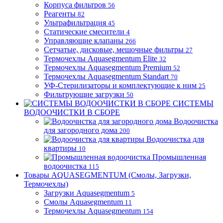
Корпуса фильтров
56
Реагенты
82
Ультрафильтрация
45
Статические смесители
4
Управляющие клапаны
266
Сетчатые, дисковые, мешочные фильтры
27
Термочехлы Aquasegmentum Elite
32
Термочехлы Aquasegmentum Premium
52
Термочехлы Aquasegmentum Standart
70
УФ-Стерилизаторы и комплектующие к ним
25
Фильтрующие загрузки
50
СИСТЕМЫ
ВОДООЧИСТКИ В СБОРЕ
Водоочистка
для загородного дома
200
Водоочистка для
квартиры
10
Промышленная
водоочистка
115
Товары AQUASEGMENTUM (Смолы, Загрузки,
Термочехлы)
Загрузки Aquasegmentum
5
Смолы Aquasegmentum
11
Термочехлы Aquasegmentum
154