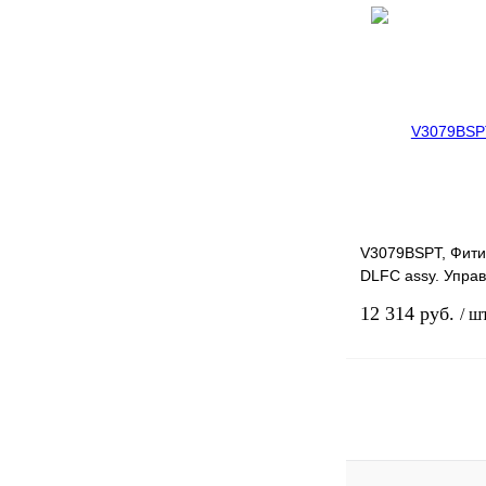
Купить в 1 клик
В избранное
V3079BSPT, Фити
DLFC assy. Упр
клапаны. Компл
12 314 руб.
/ ш
Фитинги присоед
дренажные для 
Связа
Купить в 1 клик