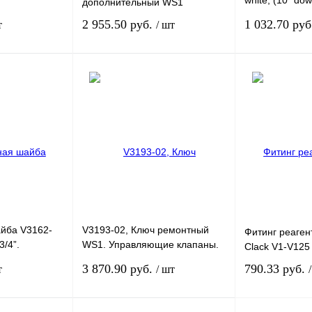
white, (10” dow
дополнительный WS1
upflow)
2 955.50 руб.
1 032.70 ру
т
/ шт
ться для оформления
Связаться для оформления
Сравнение
Купить в 1 клик
Сравнение
Купить в 1 кл
Недоступно
В избранное
Недоступно
В избранное
йба V3162-
V3193-02, Ключ ремонтный
Фитинг реаген
3/4”.
WS1. Управляющие клапаны.
Clack V1-V125
апаны.
Комплектующие WS. Фитинги
3 870.90 руб.
790.33 руб.
т
/ шт
WS.
присоединительные и
айба DLFC.
дренажные для WS.