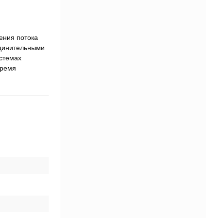
ения потока
единительными
истемах
время