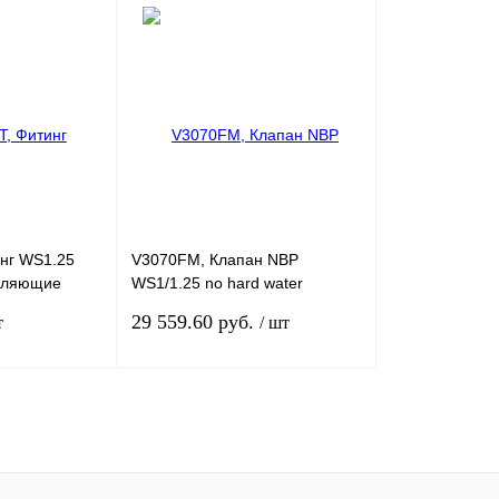
В корзину
В корзину
Свя
Сравнение
Купить в 1 клик
Сравнение
Купить в 1 кл
В избранное
В избранное
В наличии
В наличии
нг WS1.25
V3070FM, Клапан NBP
авляющие
WS1/1.25 no hard water
ектующие WS.
bypass, male. Управляющие
29 559.60 руб.
т
/ шт
инительные и
клапаны. Комплектующие
WS.
WS.Клапан NBP (NHWB) WS и
TWIN alternating.
ться для оформления
Связаться для оформления
Сравнение
Купить в 1 клик
Сравнение