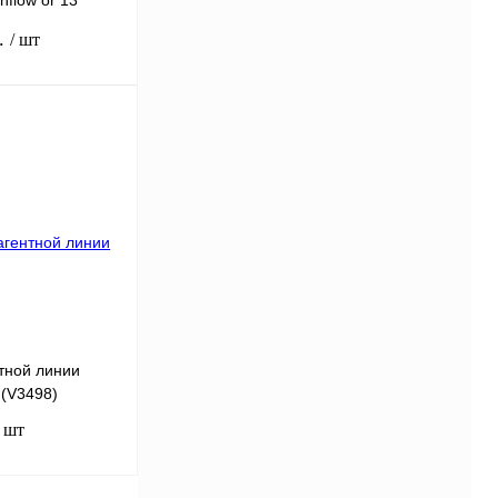
nflow or 13”
б.
/ шт
В корзину
ик
Сравнение
В наличии
тной линии
 (V3498)
/ шт