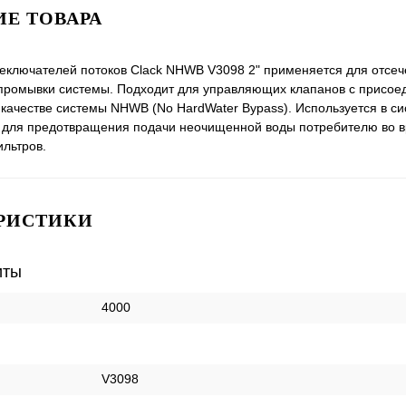
Е ТОВАРА
еключателей потоков Clack NHWB V3098 2" применяется для отсеч
промывки системы. Подходит для управляющих клапанов с присо
 качестве системы NHWB (No HardWater Bypass). Используется в с
и для предотвращения подачи неочищенной воды потребителю во 
льтров.
РИСТИКИ
иты
4000
V3098