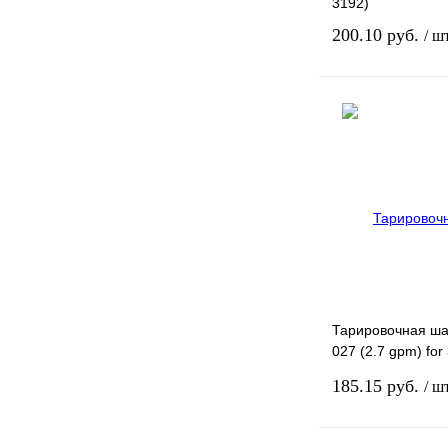
3192)
200.10 руб.
/ ш
Связа
Купить в 1 клик
В избранное
Тарировочная ша
027 (2.7 gpm) for 
Управляющие кл
185.15 руб.
/ ш
Комплектующие 
Тарировочная ш