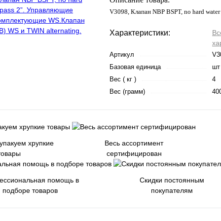
V3098, Клапан NBP BSPT, no hard water
Характеристики:
Вс
ха
Артикул
V3
Базовая единица
шт
Вес ( кг )
4
Вес (грамм)
40
 упакуем хрупкие
Весь ассортимент
товары
сертифицирован
ессиональная помощь в
Скидки постоянным
подборе товаров
покупателям