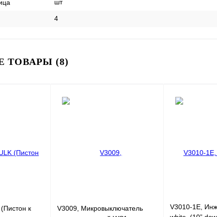
шт
ица
4
 ТОВАРЫ (8)
V3010-1E, Ин
(Пистон к
V3009, Микровыключатель