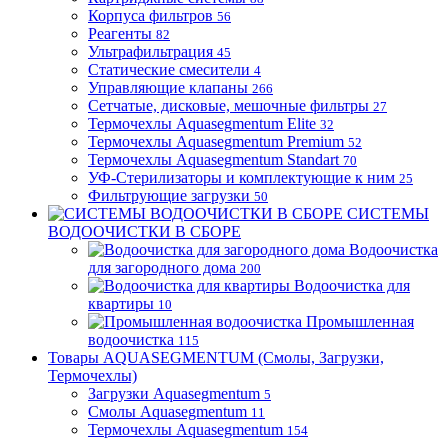
Корпуса фильтров
56
Реагенты
82
Ультрафильтрация
45
Статические смесители
4
Управляющие клапаны
266
Сетчатые, дисковые, мешочные фильтры
27
Термочехлы Aquasegmentum Elite
32
Термочехлы Aquasegmentum Premium
52
Термочехлы Aquasegmentum Standart
70
УФ-Стерилизаторы и комплектующие к ним
25
Фильтрующие загрузки
50
СИСТЕМЫ
ВОДООЧИСТКИ В СБОРЕ
Водоочистка
для загородного дома
200
Водоочистка для
квартиры
10
Промышленная
водоочистка
115
Товары AQUASEGMENTUM (Смолы, Загрузки,
Термочехлы)
Загрузки Aquasegmentum
5
Смолы Aquasegmentum
11
Термочехлы Aquasegmentum
154