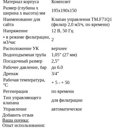
Материал корпуса
Композит
Размер (глубина х
195x190x150
ширина х высота) мм
Наименование для
Клапан управления TM.F71Q1
сайта
(фильтр 2,0 м3/ч, по времени)
Напряжение
12 В, 50 Гц
• в режиме фильтрации,
2
м3/час
Расположение УК
верхнее
Водоподъемная труба
1,05" (27 мм)
Посадочный размер
2,5”
Рабочее давление, бар
до 6.0
Дренаж
3/4"
Рабочая температура,
+ 5 - + 50
°С
Регенерация
по времени
Тип управляющего
для фильтрации
клапана
Управление
автоматическое
Добавить отзыв
Ваша оценка:
Опыт использования: