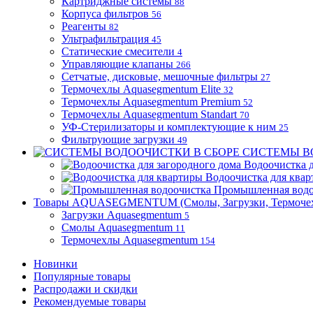
Картриджные системы
88
Корпуса фильтров
56
Реагенты
82
Ультрафильтрация
45
Статические смесители
4
Управляющие клапаны
266
Сетчатые, дисковые, мешочные фильтры
27
Термочехлы Aquasegmentum Elite
32
Термочехлы Aquasegmentum Premium
52
Термочехлы Aquasegmentum Standart
70
УФ-Стерилизаторы и комплектующие к ним
25
Фильтрующие загрузки
49
СИСТЕМЫ В
Водоочистка д
Водоочистка для ква
Промышленная водо
Товары AQUASEGMENTUM (Смолы, Загрузки, Термоче
Загрузки Aquasegmentum
5
Смолы Aquasegmentum
11
Термочехлы Aquasegmentum
154
Новинки
Популярные товары
Распродажи и скидки
Рекомендуемые товары