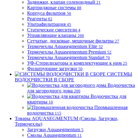
Задвижки, клапан соленоидный
21
Картриджные системы
88
Корпуса фильтров
56
Реагенты
82
Ультрафильтрация
45
Статические смесители
4
Управляющие клапаны
266
Сетчатые, дисковые, мешочные фильтры
27
Термочехлы Aquasegmentum Elite
32
Термочехлы Aquasegmentum Premium
52
Термочехлы Aquasegmentum Standart
70
УФ-Стерилизаторы и комплектующие к ним
25
Фильтрующие загрузки
50
СИСТЕМЫ
ВОДООЧИСТКИ В СБОРЕ
Водоочистка
для загородного дома
200
Водоочистка для
квартиры
10
Промышленная
водоочистка
115
Товары AQUASEGMENTUM (Смолы, Загрузки,
Термочехлы)
Загрузки Aquasegmentum
5
Смолы Aquasegmentum
11