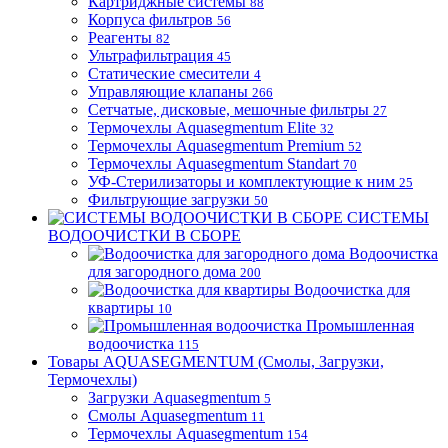
Картриджные системы
88
Корпуса фильтров
56
Реагенты
82
Ультрафильтрация
45
Статические смесители
4
Управляющие клапаны
266
Сетчатые, дисковые, мешочные фильтры
27
Термочехлы Aquasegmentum Elite
32
Термочехлы Aquasegmentum Premium
52
Термочехлы Aquasegmentum Standart
70
УФ-Стерилизаторы и комплектующие к ним
25
Фильтрующие загрузки
50
СИСТЕМЫ
ВОДООЧИСТКИ В СБОРЕ
Водоочистка
для загородного дома
200
Водоочистка для
квартиры
10
Промышленная
водоочистка
115
Товары AQUASEGMENTUM (Смолы, Загрузки,
Термочехлы)
Загрузки Aquasegmentum
5
Смолы Aquasegmentum
11
Термочехлы Aquasegmentum
154