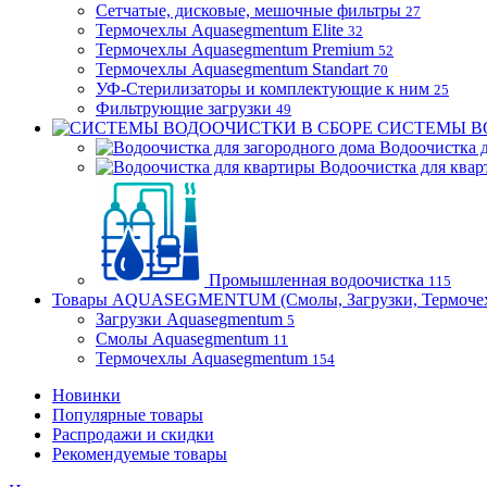
Сетчатые, дисковые, мешочные фильтры
27
Термочехлы Aquasegmentum Elite
32
Термочехлы Aquasegmentum Premium
52
Термочехлы Aquasegmentum Standart
70
УФ-Стерилизаторы и комплектующие к ним
25
Фильтрующие загрузки
49
СИСТЕМЫ В
Водоочистка д
Водоочистка для ква
Промышленная водоочистка
115
Товары AQUASEGMENTUM (Смолы, Загрузки, Термоче
Загрузки Aquasegmentum
5
Смолы Aquasegmentum
11
Термочехлы Aquasegmentum
154
Новинки
Популярные товары
Распродажи и скидки
Рекомендуемые товары