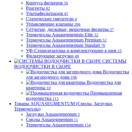
Корпуса фильтров
56
Реагенты
82
Ультрафильтрация
45
Статические смесители
4
Управляющие клапаны
266
Сетчатые, дисковые, мешочные фильтры
27
Термочехлы Aquasegmentum Elite
32
Термочехлы Aquasegmentum Premium
52
Термочехлы Aquasegmentum Standart
70
УФ-Стерилизаторы и комплектующие к ним
25
Фильтрующие загрузки
49
СИСТЕМЫ
ВОДООЧИСТКИ В СБОРЕ
Водоочистка
для загородного дома
196
Водоочистка для
квартиры
10
Промышленная
водоочистка
115
Товары AQUASEGMENTUM (Смолы, Загрузки,
Термочехлы)
Загрузки Aquasegmentum
5
Смолы Aquasegmentum
11
Термочехлы Aquasegmentum
154