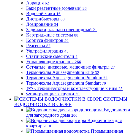
Аэрация
62
Баки реагентные (солевые)
26
Водосчётчики
16
Дистрибьюторы
63
Дозирование
34
Задвижки, клапан соленоидный
21
Картриджные системы
88
Корпуса фильтров
56
Реагенты
82
Ультрафильтрация
45
Статические смесители
4
Управляющие клапаны
266
Сетчатые, дисковые, мешочные фильтры
27
Термочехлы Aquasegmentum Elite
32
Термочехлы Aquasegmentum Premium
52
Термочехлы Aquasegmentum Standart
70
УФ-Стерилизаторы и комплектующие к ним
25
Фильтрующие загрузки
50
СИСТЕМЫ
ВОДООЧИСТКИ В СБОРЕ
Водоочистка
для загородного дома
200
Водоочистка для
квартиры
10
Промышленная