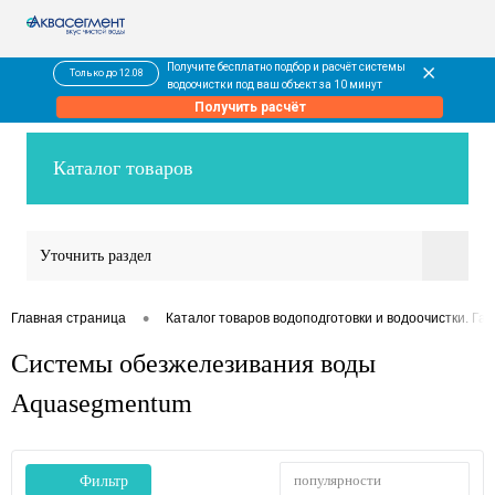
Получите бесплатно подбор и расчёт системы
Только до 12.08
водоочистки под ваш объект за 10 минут
Получить расчёт
Каталог товаров
Уточнить раздел
•
Главная страница
Каталог товаров водоподготовки и водоочистки. Гар
Системы обезжелезивания воды
Aquasegmentum
популярности
Фильтр