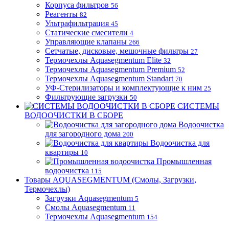
Корпуса фильтров
56
Реагенты
82
Ультрафильтрация
45
Статические смесители
4
Управляющие клапаны
266
Сетчатые, дисковые, мешочные фильтры
27
Термочехлы Aquasegmentum Elite
32
Термочехлы Aquasegmentum Premium
52
Термочехлы Aquasegmentum Standart
70
УФ-Стерилизаторы и комплектующие к ним
25
Фильтрующие загрузки
50
СИСТЕМЫ
ВОДООЧИСТКИ В СБОРЕ
Водоочистка
для загородного дома
200
Водоочистка для
квартиры
10
Промышленная
водоочистка
115
Товары AQUASEGMENTUM (Смолы, Загрузки,
Термочехлы)
Загрузки Aquasegmentum
5
Смолы Aquasegmentum
11
Термочехлы Aquasegmentum
154