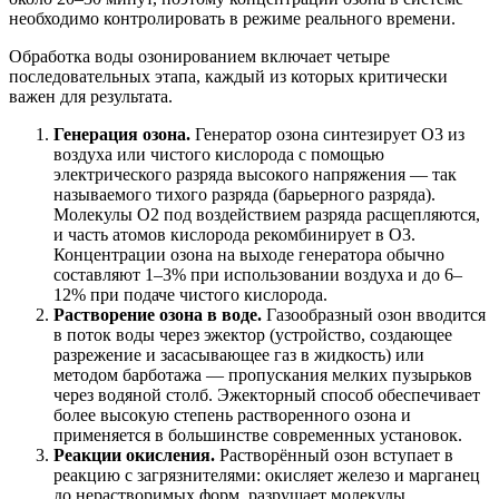
необходимо контролировать в режиме реального времени.
Обработка воды озонированием включает четыре
последовательных этапа, каждый из которых критически
важен для результата.
Генерация озона.
Генератор озона синтезирует O3 из
воздуха или чистого кислорода с помощью
электрического разряда высокого напряжения — так
называемого тихого разряда (барьерного разряда).
Молекулы O2 под воздействием разряда расщепляются,
и часть атомов кислорода рекомбинирует в O3.
Концентрации озона на выходе генератора обычно
составляют 1–3% при использовании воздуха и до 6–
12% при подаче чистого кислорода.
Растворение озона в воде.
Газообразный озон вводится
в поток воды через эжектор (устройство, создающее
разрежение и засасывающее газ в жидкость) или
методом барботажа — пропускания мелких пузырьков
через водяной столб. Эжекторный способ обеспечивает
более высокую степень растворенного озона и
применяется в большинстве современных установок.
Реакции окисления.
Растворённый озон вступает в
реакцию с загрязнителями: окисляет железо и марганец
до нерастворимых форм, разрушает молекулы