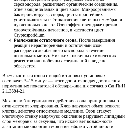
сероводорода, расщепляет органические соединения,
отвечающие за запах и цвет воды. Микроорганизмы —
бактерии, вирусы, споры, цисты простейших —
уничтожаются за счёт окисления клеточных мембран и
нуклеиновых кислот. Озон эффективен даже против
хлорустойчивых патогенов, в частности цист
Cryptosporidium.
Разложение остаточного озона.
После завершения
реакций нерастворённый и остаточный озон
распадается до обычного кислорода в течение
нескольких минут. Никаких токсичных химических
реагентов или побочных соединений в воде не
образуется.
Время контакта озона с водой в типовых установках
составляет 5–15 минут — этого достаточно для достижения
нормативных показателей обеззараживания согласно СанПиН
2.1.3684-21.
Механизм бактерицидного действия озона принципиально
отличается от хлорирования. Хлор нарушает обмен веществ
клетки, действуя относительно медленно. Озон атакует
клеточную стенку напрямую: окисление разрушает липидный
слой мембраны за секунды, что исключает возможность
адаптации микроорганизмов и выработки устойчивости.