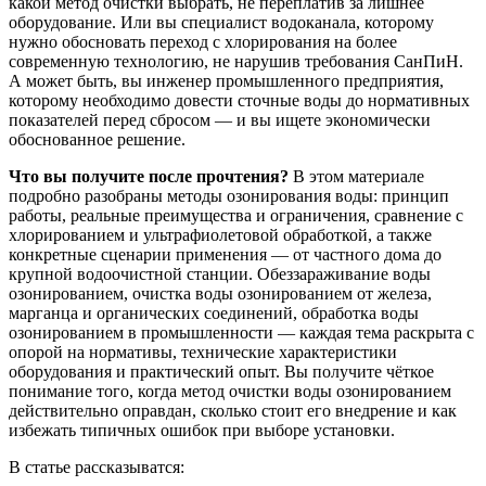
какой метод очистки выбрать, не переплатив за лишнее
оборудование. Или вы специалист водоканала, которому
нужно обосновать переход с хлорирования на более
современную технологию, не нарушив требования СанПиН.
А может быть, вы инженер промышленного предприятия,
которому необходимо довести сточные воды до нормативных
показателей перед сбросом — и вы ищете экономически
обоснованное решение.
Что вы получите после прочтения?
В этом материале
подробно разобраны методы озонирования воды: принцип
работы, реальные преимущества и ограничения, сравнение с
хлорированием и ультрафиолетовой обработкой, а также
конкретные сценарии применения — от частного дома до
крупной водоочистной станции. Обеззараживание воды
озонированием, очистка воды озонированием от железа,
марганца и органических соединений, обработка воды
озонированием в промышленности — каждая тема раскрыта с
опорой на нормативы, технические характеристики
оборудования и практический опыт. Вы получите чёткое
понимание того, когда метод очистки воды озонированием
действительно оправдан, сколько стоит его внедрение и как
избежать типичных ошибок при выборе установки.
В статье рассказыватся: