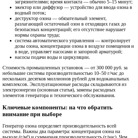
загрязнителями; время контакта — обычно 5–15 минут;
эжектор или диффузор — устройство для ввода озона в
водный поток;
деструктор озона — обязательный элемент,
разлагающий остаточный озон в отходящих газах до
безопасных концентраций; его отсутствие нарушает
нормы охраны труда;
система автоматического управления — контролирует
дозы озона, концентрации озона в воздухе помещения и
в воде, управляет насосами и запорной арматурой;
насосы подачи воды и циркуляции.
Стоимость промышленных установок — от 300 000 руб. за
небольшие системы производительностью 10–50 г/час до
нескольких десятков миллионов рублей для водоканальных
комплексов. Эксплуатационные расходы складываются из
электроэнергии (основная статья), замены расходных
элементов генератора и технического обслуживания.
Ключевые компоненты: на что обратить
внимание при выборе
Генератор озона определяет производительность всей
системы. Важны два параметра: концентрация озона на
выходе (г/м³) и суммарная производительность (г/час). Чем