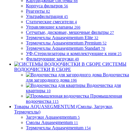
Картриджные системы
88
Корпуса фильтров
56
Реагенты
82
Ультрафильтрация
45
Статические смесители
4
Управляющие клапаны
266
Сетчатые, дисковые, мешочные фильтры
27
Термочехлы Aquasegmentum Elite
32
Термочехлы Aquasegmentum Premium
52
Термочехлы Aquasegmentum Standart
70
УФ-Стерилизаторы и комплектующие к ним
25
Фильтрующие загрузки
49
СИСТЕМЫ
ВОДООЧИСТКИ В СБОРЕ
Водоочистка
для загородного дома
196
Водоочистка для
квартиры
10
Промышленная
водоочистка
115
Товары AQUASEGMENTUM (Смолы, Загрузки,
Термочехлы)
Загрузки Aquasegmentum
5
Смолы Aquasegmentum
11
Термочехлы Aquasegmentum
154