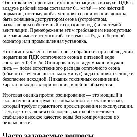
Озон токсичен при высоких концентрациях в воздухе. ПДК в
воздухе рабочей зоны составляет 0,1 мг/м³ — это жёсткий
норматив, поэтому любая установка озонирования должна
быть оснащена деструктором озона (устройством,
разлагающим избыточный газ до кислорода) и системой
вентиляции. Пренебрежение этим требованием недопустимо
вне зависимости от масштаба системы — будь то бытовой
озонатор или промышленная установка.
Что касается качества воды после обработки: при соблюдении
нормативов ПДК остаточного озона в питьевой воде
составляет 0,3 мг/л. Озонированную воду можно и нужно
пить — после естественного распада остаточного озона
(обычно в течение нескольких минут) вода становится чище и
безопаснее исходной. Никаких токсичных соединений,
характерных для хлорирования, в ней не образуется.
Итоговая оценка проста: озонирование — это мощный и
экологичный инструмент с доказанной эффективностью,
который требует грамотного проектирования и эксплуатации.
Там, где эти условия соблюдены, метод обеспечивает
стабильно высокое качество воды без компромиссов по
безопасности.
Часто задаваемые вопросы