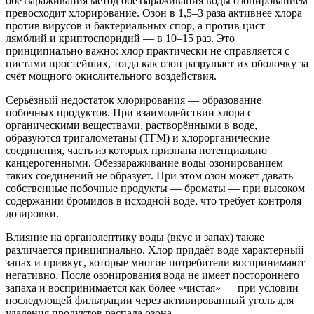
обеззараживания метод обеззараживания воды озонированием
превосходит хлорирование. Озон в 1,5–3 раза активнее хлора
против вирусов и бактериальных спор, а против цист
лямблий и криптоспоридий — в 10–15 раз. Это
принципиально важно: хлор практически не справляется с
цистами простейших, тогда как озон разрушает их оболочку за
счёт мощного окислительного воздействия.
Серьёзный недостаток хлорирования — образование
побочных продуктов. При взаимодействии хлора с
органическими веществами, растворёнными в воде,
образуются тригалометаны (ТГМ) и хлорорганические
соединения, часть из которых признана потенциально
канцерогенными. Обеззараживание воды озонированием
таких соединений не образует. При этом озон может давать
собственные побочные продукты — броматы — при высоком
содержании бромидов в исходной воде, что требует контроля
дозировки.
Влияние на органолептику воды (вкус и запах) также
различается принципиально. Хлор придаёт воде характерный
запах и привкус, которые многие потребители воспринимают
негативно. После озонирования вода не имеет постороннего
запаха и воспринимается как более «чистая» — при условии
последующей фильтрации через активированный уголь для
удаления продуктов распада озона.