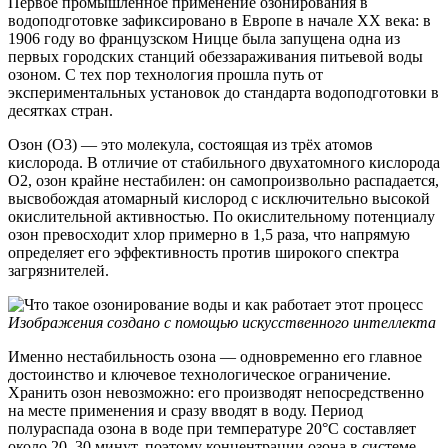
Первое промышленное применение озонирования в
водоподготовке зафиксировано в Европе в начале XX века: в
1906 году во французском Ницце была запущена одна из
первых городских станций обеззараживания питьевой воды
озоном. С тех пор технология прошла путь от
экспериментальных установок до стандарта водоподготовки в
десятках стран.
Озон (O3) — это молекула, состоящая из трёх атомов
кислорода. В отличие от стабильного двухатомного кислорода
O2, озон крайне нестабилен: он самопроизвольно распадается,
высвобождая атомарный кислород с исключительно высокой
окислительной активностью. По окислительному потенциалу
озон превосходит хлор примерно в 1,5 раза, что напрямую
определяет его эффективность против широкого спектра
загрязнителей.
Изображения создано с помощью искусственного интеллекта
Именно нестабильность озона — одновременно его главное
достоинство и ключевое технологическое ограничение.
Хранить озон невозможно: его производят непосредственно
на месте применения и сразу вводят в воду. Период
полураспада озона в воде при температуре 20°C составляет
около 20–30 минут, поэтому концентрации озона в системе