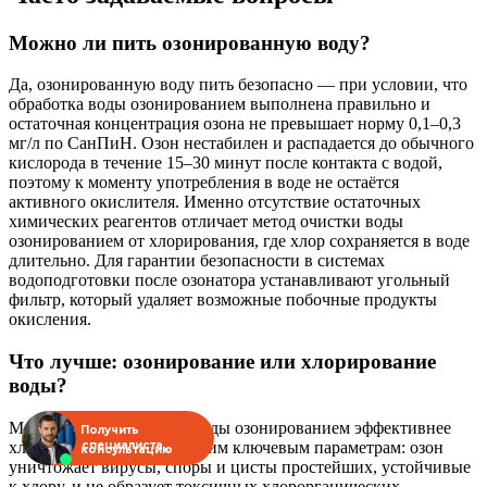
Можно ли пить озонированную воду?
Да, озонированную воду пить безопасно — при условии, что
обработка воды озонированием выполнена правильно и
остаточная концентрация озона не превышает норму 0,1–0,3
мг/л по СанПиН. Озон нестабилен и распадается до обычного
кислорода в течение 15–30 минут после контакта с водой,
поэтому к моменту употребления в воде не остаётся
активного окислителя. Именно отсутствие остаточных
химических реагентов отличает метод очистки воды
озонированием от хлорирования, где хлор сохраняется в воде
длительно. Для гарантии безопасности в системах
водоподготовки после озонатора устанавливают угольный
фильтр, который удаляет возможные побочные продукты
окисления.
Что лучше: озонирование или хлорирование
воды?
Метод обеззараживания воды озонированием эффективнее
Получить
хлорирования по нескольким ключевым параметрам: озон
специалиста
консультацию
уничтожает вирусы, споры и цисты простейших, устойчивые
к хлору, и не образует токсичных хлорорганических