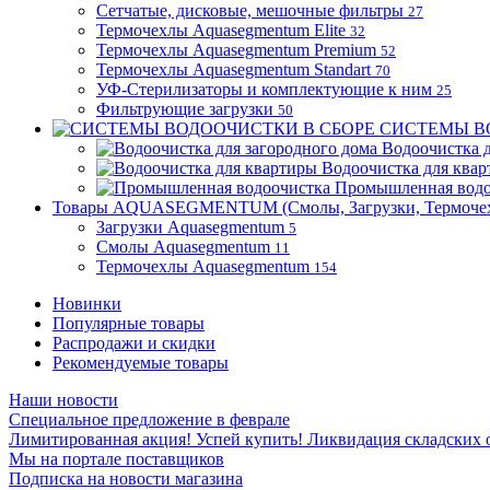
Сетчатые, дисковые, мешочные фильтры
27
Термочехлы Aquasegmentum Elite
32
Термочехлы Aquasegmentum Premium
52
Термочехлы Aquasegmentum Standart
70
УФ-Стерилизаторы и комплектующие к ним
25
Фильтрующие загрузки
50
СИСТЕМЫ В
Водоочистка д
Водоочистка для ква
Промышленная водо
Товары AQUASEGMENTUM (Смолы, Загрузки, Термоче
Загрузки Aquasegmentum
5
Смолы Aquasegmentum
11
Термочехлы Aquasegmentum
154
Новинки
Популярные товары
Распродажи и скидки
Рекомендуемые товары
Наши новости
Специальное предложение в феврале
Лимитированная акция! Успей купить! Ликвидация складских о
Мы на портале поставщиков
Подписка на новости магазина