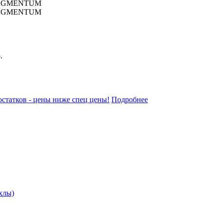
UASEGMENTUM
т 001x8, торговая марка AQUA
оры AS-19
.
статков - цены ниже спец цены!
Подробнее
хлы)