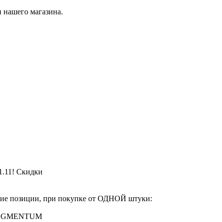
 нашего магазина.
1.11! Скидки
одняшнего дня и до ко
ие позиции, при покупке от ОДНОЙ штуки:
UASEGMENTUM