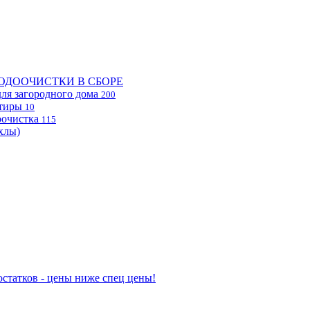
ОДООЧИСТКИ В СБОРЕ
ля загородного дома
200
ртиры
10
очистка
115
хлы)
статков - цены ниже спец цены!