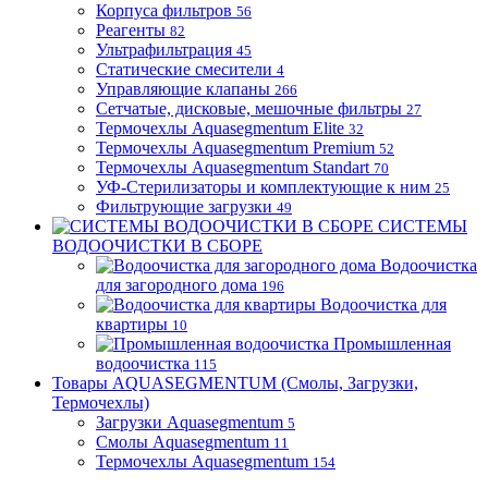
Корпуса фильтров
56
Реагенты
82
Ультрафильтрация
45
Статические смесители
4
Управляющие клапаны
266
Сетчатые, дисковые, мешочные фильтры
27
Термочехлы Aquasegmentum Elite
32
Термочехлы Aquasegmentum Premium
52
Термочехлы Aquasegmentum Standart
70
УФ-Стерилизаторы и комплектующие к ним
25
Фильтрующие загрузки
49
СИСТЕМЫ
ВОДООЧИСТКИ В СБОРЕ
Водоочистка
для загородного дома
196
Водоочистка для
квартиры
10
Промышленная
водоочистка
115
Товары AQUASEGMENTUM (Смолы, Загрузки,
Термочехлы)
Загрузки Aquasegmentum
5
Смолы Aquasegmentum
11
Термочехлы Aquasegmentum
154