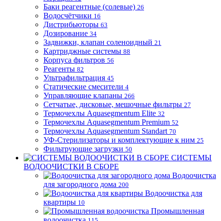
Баки реагентные (солевые)
26
Водосчётчики
16
Дистрибьюторы
63
Дозирование
34
Задвижки, клапан соленоидный
21
Картриджные системы
88
Корпуса фильтров
56
Реагенты
82
Ультрафильтрация
45
Статические смесители
4
Управляющие клапаны
266
Сетчатые, дисковые, мешочные фильтры
27
Термочехлы Aquasegmentum Elite
32
Термочехлы Aquasegmentum Premium
52
Термочехлы Aquasegmentum Standart
70
УФ-Стерилизаторы и комплектующие к ним
25
Фильтрующие загрузки
50
СИСТЕМЫ
ВОДООЧИСТКИ В СБОРЕ
Водоочистка
для загородного дома
200
Водоочистка для
квартиры
10
Промышленная
водоочистка
115