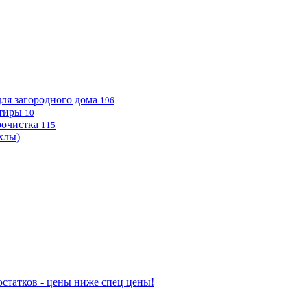
ля загородного дома
196
ртиры
10
очистка
115
хлы)
статков - цены ниже спец цены!