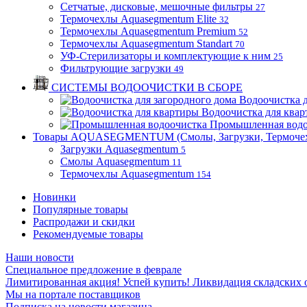
Сетчатые, дисковые, мешочные фильтры
27
Термочехлы Aquasegmentum Elite
32
Термочехлы Aquasegmentum Premium
52
Термочехлы Aquasegmentum Standart
70
УФ-Стерилизаторы и комплектующие к ним
25
Фильтрующие загрузки
49
СИСТЕМЫ ВОДООЧИСТКИ В СБОРЕ
Водоочистка д
Водоочистка для ква
Промышленная водо
Товары AQUASEGMENTUM (Смолы, Загрузки, Термоче
Загрузки Aquasegmentum
5
Смолы Aquasegmentum
11
Термочехлы Aquasegmentum
154
Новинки
Популярные товары
Распродажи и скидки
Рекомендуемые товары
Наши новости
Специальное предложение в феврале
Лимитированная акция! Успей купить! Ликвидация складских о
Мы на портале поставщиков
Подписка на новости магазина