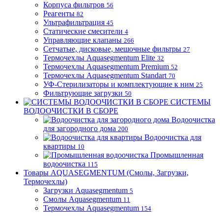
Корпуса фильтров
56
Реагенты
82
Ультрафильтрация
45
Статические смесители
4
Управляющие клапаны
266
Сетчатые, дисковые, мешочные фильтры
27
Термочехлы Aquasegmentum Elite
32
Термочехлы Aquasegmentum Premium
52
Термочехлы Aquasegmentum Standart
70
УФ-Стерилизаторы и комплектующие к ним
25
Фильтрующие загрузки
50
СИСТЕМЫ
ВОДООЧИСТКИ В СБОРЕ
Водоочистка
для загородного дома
200
Водоочистка для
квартиры
10
Промышленная
водоочистка
115
Товары AQUASEGMENTUM (Смолы, Загрузки,
Термочехлы)
Загрузки Aquasegmentum
5
Смолы Aquasegmentum
11
Термочехлы Aquasegmentum
154