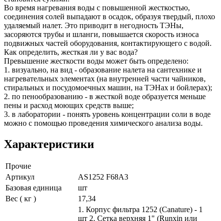
Во время нагревания воды с повышенной жесткостью,
соединения солей выпадают в осадок, образуя твердый, плохо
удаляемый налет. Это приводит в негодность ТЭНы,
засоряются трубы и шланги, повышается скорость износа
подвижных частей оборудования, контактирующего с водой.
Как определить, жесткая ли у вас вода?
Превышение жесткости воды может быть определено:
1. визуально, на вид - образование налета на сантехнике и
нагревательных элементах (на внутренней части чайников,
стиральных и посудомоечных машин, на ТЭНах и бойлерах);
2. по пенообразованию - в жесткой воде образуется меньше
пены и расход моющих средств выше;
3. в лаборатории - понять уровень концентрации соли в воде
можно с помощью проведения химического анализа воды.
Характеристики
Прочие
Артикул
AS1252 F68A3
Базовая единица
шт
Вес ( кг )
17,34
1. Корпус фильтра 1252 (Canature) - 1
шт 2. Сетка верхняя 1" (Runxin или