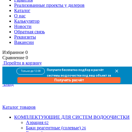
Реализованные проекты у дилеров
Каталог
О нас
Калькулятор
Новости
Обратная связь
Реквизиты
Вакансии
Избранное
0
Сравнение
0
Перейти в корзину
0
Получите бесплатно подбор и расчёт
Только до 12.08
В корзине
пока пусто
системы водоочистки под ваш объект за
Оформить заказ
Получить расчёт
10 минут
Вход
Каталог товаров
КОМПЛЕКТУЮЩИЕ ДЛЯ СИСТЕМ ВОДООЧИСТКИ
Аэрация
62
Баки реагентные (солевые)
26