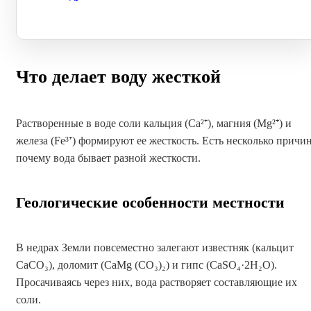
Что делает воду жесткой
Растворенные в воде соли кальция (Ca²⁺), магния (Mg²⁺) и
железа (Fe³⁺) формируют ее жесткость. Есть несколько причин
почему вода бывает разной жесткости.
Геологические особенности местности
В недрах Земли повсеместно залегают известняк (кальцит
CaCO₃), доломит (CaMg (CO₃)₂) и гипс (CaSO₄·2H₂O).
Просачиваясь через них, вода растворяет составляющие их
соли.