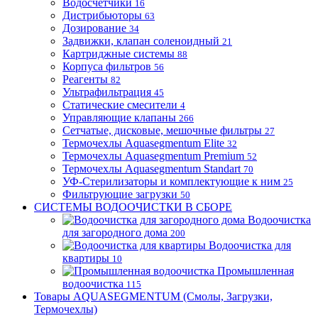
Водосчётчики
16
Дистрибьюторы
63
Дозирование
34
Задвижки, клапан соленоидный
21
Картриджные системы
88
Корпуса фильтров
56
Реагенты
82
Ультрафильтрация
45
Статические смесители
4
Управляющие клапаны
266
Сетчатые, дисковые, мешочные фильтры
27
Термочехлы Aquasegmentum Elite
32
Термочехлы Aquasegmentum Premium
52
Термочехлы Aquasegmentum Standart
70
УФ-Стерилизаторы и комплектующие к ним
25
Фильтрующие загрузки
50
СИСТЕМЫ ВОДООЧИСТКИ В СБОРЕ
Водоочистка
для загородного дома
200
Водоочистка для
квартиры
10
Промышленная
водоочистка
115
Товары AQUASEGMENTUM (Смолы, Загрузки,
Термочехлы)