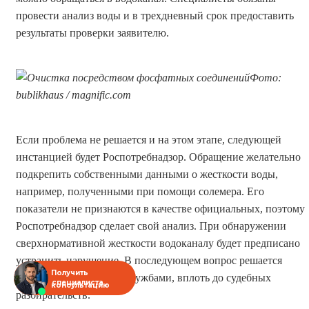
провести анализ воды и в трехдневный срок предоставить
результаты проверки заявителю.
Фото:
bublikhaus / magnific.com
Если проблема не решается и на этом этапе, следующей
инстанцией будет Роспотребнадзор. Обращение желательно
подкрепить собственными данными о жесткости воды,
например, полученными при помощи солемера. Его
показатели не признаются в качестве официальных, поэтому
Роспотребнадзор сделает свой анализ. При обнаружении
сверхнормативной жесткости водоканалу будет предписано
устранить нарушение. В последующем вопрос решается
Получить
между официальными службами, вплоть до судебных
специалиста
консультацию
разбирательств.